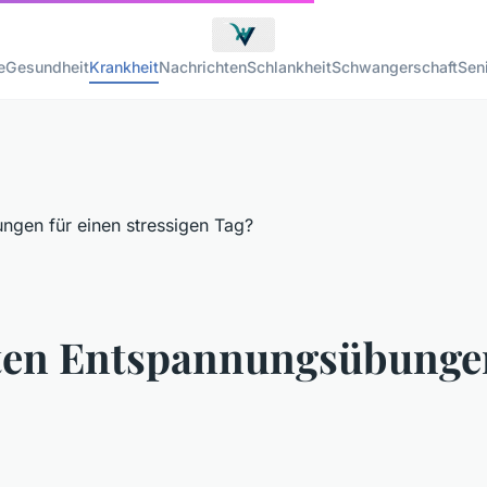
e
Gesundheit
Krankheit
Nachrichten
Schlankheit
Schwangerschaft
Sen
sten Entspannungsübungen